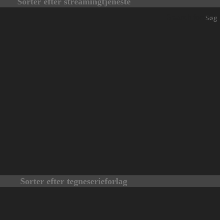
Sorter efter streamingtjeneste
Search for:
Sorter efter tegneserieforlag