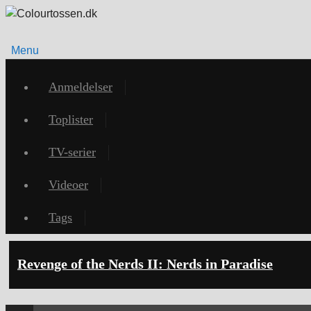
Menu
Videre
til
Anmeldelser
indhold
Toplister
TV-serier
Videoer
Tags
Tag-arkiv:
Courtney Thorne-Smith
Revenge of the Nerds II: Nerds in Paradise