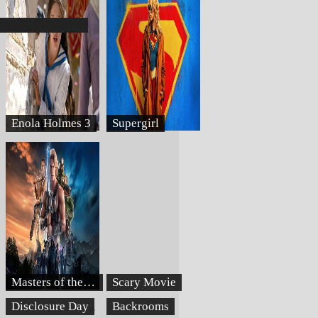
Enola Holmes 3
Supergirl
Masters of the Universe
Scary Movie
Disclosure Day
Backrooms