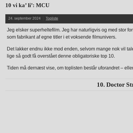
10 vi ka’ li’: MCU
24. september 2024
Topliste
Jeg elsker superheltefilm. Jeg har naturligvis og med stor 
som fabrikant af egne titler i et voksende filmunivers.
Det lakker endnu ikke mod enden, selvom mange nok vil ta
lige så godt få overstået denne obligatoriske top 10.
Tiden må dernæst vise, om toplisten består uforandret – el
10. Doctor S