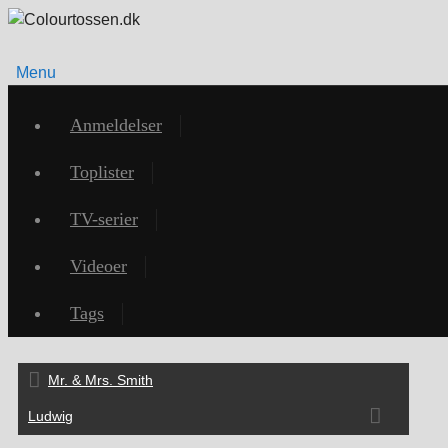
Menu
Videre
til
Anmeldelser
indhold
Toplister
TV-serier
Videoer
Tags
Mr. & Mrs. Smith
Ludwig