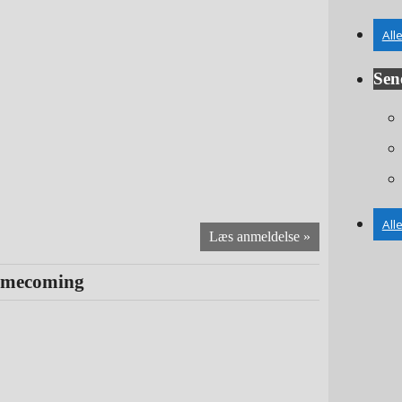
All
Sene
All
omecoming