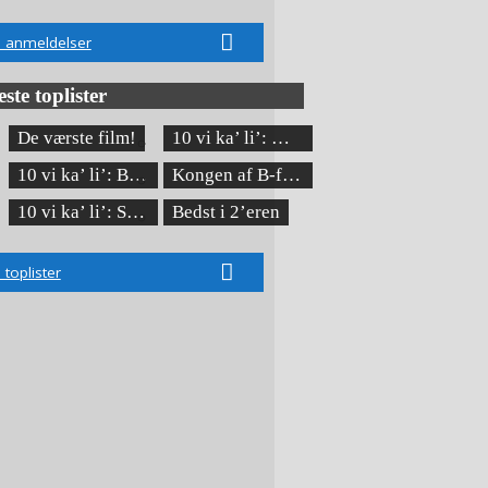
e anmeldelser
ste toplister
De værste film!
10 vi ka’ li’: MCU
10 vi ka’ li’: Bond-film
Kongen af B-film
10 vi ka’ li’: Superheltenes første gang
Bedst i 2’eren
e toplister