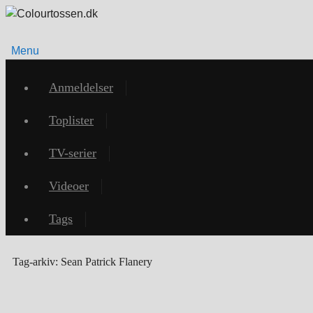
Menu
Videre
til
Anmeldelser
indhold
Toplister
TV-serier
Videoer
Tags
Tag-arkiv:
Sean Patrick Flanery