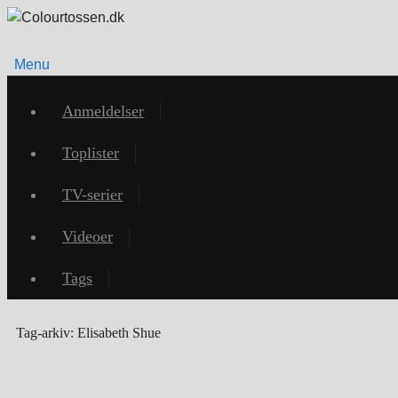
Menu
Videre
til
Anmeldelser
indhold
Toplister
TV-serier
Videoer
Tags
Tag-arkiv:
Elisabeth Shue