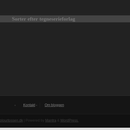
Sorter efter tegneserieforlag
Kontakt
Om bloggen
olourtossen.dk
| Powered by
Mantra
&
WordPress.