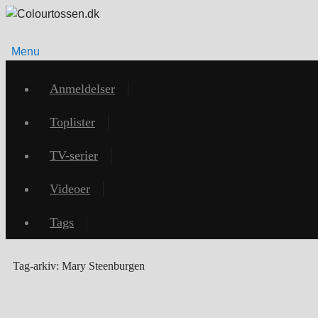
Menu
Videre
til
Anmeldelser
indhold
Toplister
TV-serier
Videoer
Tags
Tag-arkiv:
Mary Steenburgen