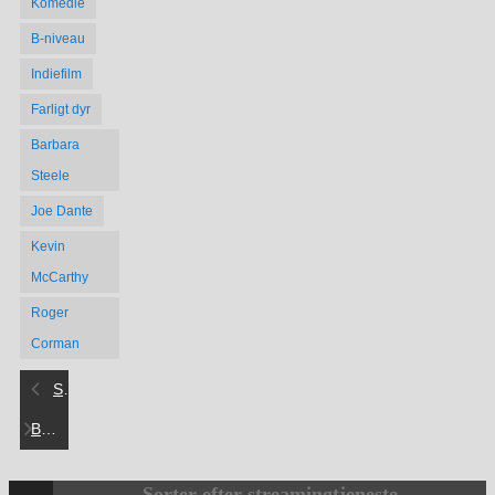
Komedie
B-niveau
Indiefilm
Farligt dyr
Barbara
Steele
Joe Dante
Kevin
McCarthy
Roger
Corman
Summer of Fear
Blue Sunshine
Sorter efter streamingtjeneste