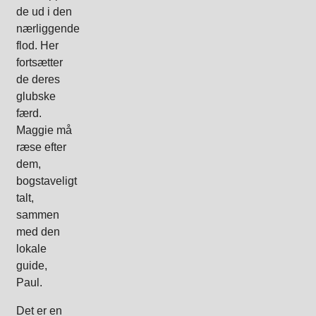
de ud i den
nærliggende
flod. Her
fortsætter
de deres
glubske
færd.
Maggie må
ræse efter
dem,
bogstaveligt
talt,
sammen
med den
lokale
guide,
Paul.
Det er en