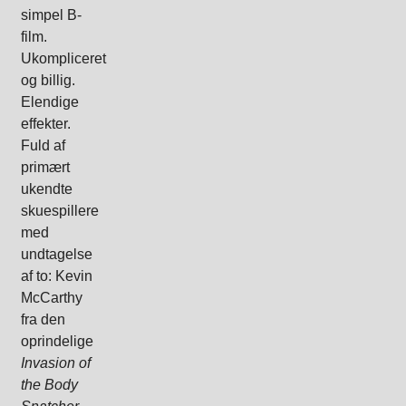
simpel B-
film.
Ukompliceret
og billig.
Elendige
effekter.
Fuld af
primært
ukendte
skuespillere
med
undtagelse
af to: Kevin
McCarthy
fra den
oprindelige
Invasion of
the Body