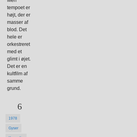
Men
tempoet er
højt, der er
masser af
blod. Det
hele er
orkestreret
med et
glimt i øjet.
Det er en
kultfilm af
samme
grund.
6
1978
Gyser