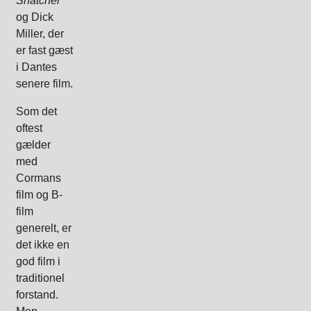
Snatcher
og Dick
Miller, der
er fast gæst
i Dantes
senere film.
Som det
oftest
gælder
med
Cormans
film og B-
film
generelt, er
det ikke en
god film i
traditionel
forstand.