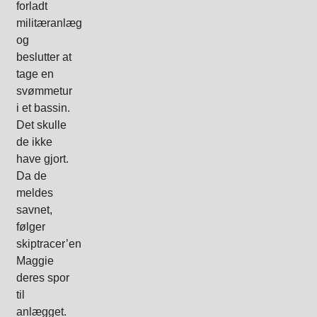
forladt
militæranlæg
og
beslutter at
tage en
svømmetur
i et bassin.
Det skulle
de ikke
have gjort.
Da de
meldes
savnet,
følger
skiptracer’en
Maggie
deres spor
til
anlægget.