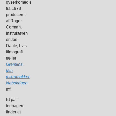
gyserkomedie
fra 1978
produceret
af Roger
Corman.
Instruktøren
er Joe
Dante, hvis
filmografi
tæller
Gremlins
,
Min
mikromakker
,
Nabokrigen
mfl.
Et par
teenagere
finder et