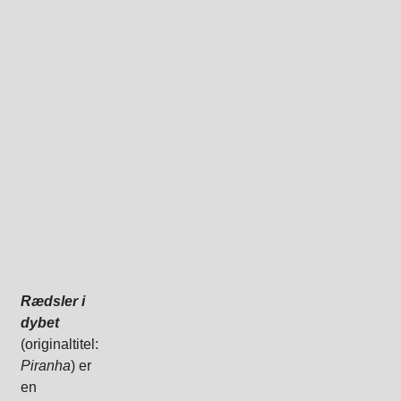
Rædsler i
dybet
(originaltitel:
Piranha
) er
en