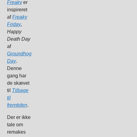
Freaky
er
inspireret
af
Freaky
Friday
,
Happy
Death Day
af
Groundhog
Day
.
Denne
gang har
de skævet
til
Tilbage
til
fremtiden
.
Der er ikke
tale om
remakes