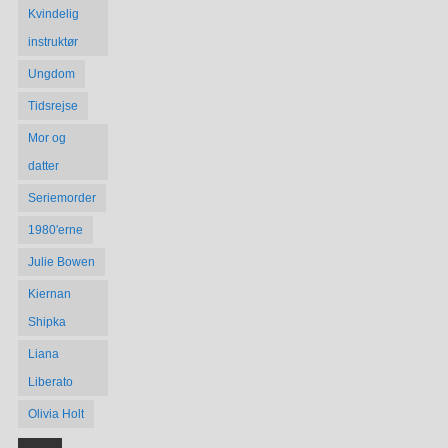
Kvindelig
instruktør
Ungdom
Tidsrejse
Mor og
datter
Seriemorder
1980'erne
Julie Bowen
Kiernan
Shipka
Liana
Liberato
Olivia Holt