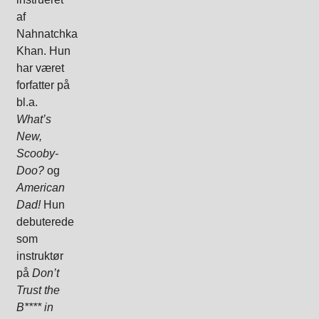
af
Nahnatchka
Khan. Hun
har været
forfatter på
bl.a.
What’s
New,
Scooby-
Doo?
og
American
Dad!
Hun
debuterede
som
instruktør
på
Don’t
Trust the
B**** in