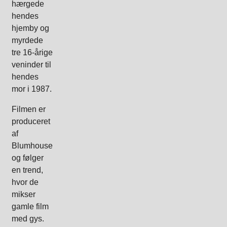
hærgede
hendes
hjemby og
myrdede
tre 16-årige
veninder til
hendes
mor i 1987.
Filmen er
produceret
af
Blumhouse
og følger
en trend,
hvor de
mikser
gamle film
med gys.