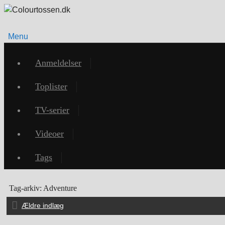
Menu
Videre
til
Anmeldelser
indhold
Toplister
TV-serier
Videoer
Tags
Tag-arkiv:
Adventure
Ældre indlæg