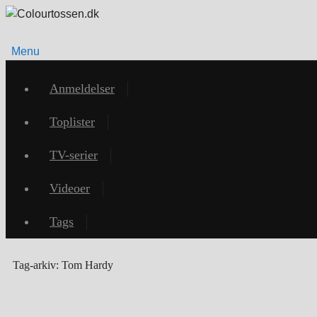
Menu
Videre
til
Anmeldelser
indhold
Toplister
TV-serier
Videoer
Tags
Tag-arkiv:
Tom Hardy